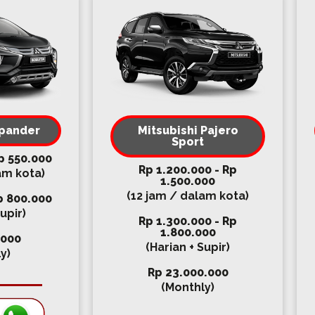
Xpander
Mitsubishi Pajero
Sport
p 550.000
Rp 1.200.000 - Rp
am kota)
1.500.000
(12 jam / dalam kota)
p 800.000
upir)
Rp 1.300.000 - Rp
1.800.000
.000
(Harian + Supir)
y)
Rp 23.000.000
(Monthly)