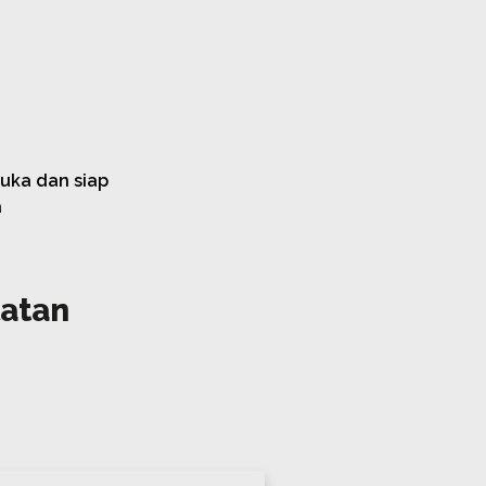
Buka dan siap
a
latan