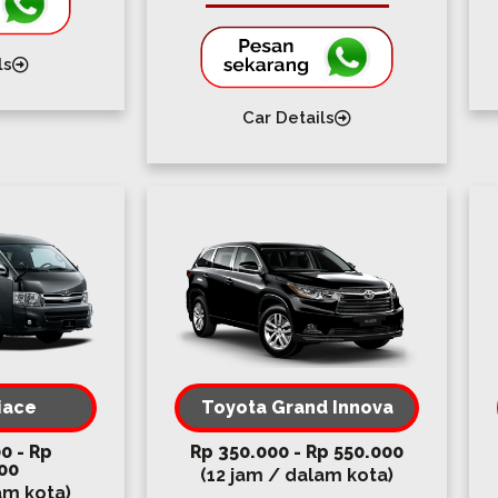
ls
Car Details
iace
Toyota Grand Innova
0 - Rp
Rp 350.000 - Rp 550.000
00
(12 jam / dalam kota)
am kota)