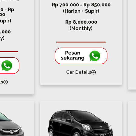
Rp 700.000 - Rp 850.000
0 - Rp
(Harian + Supir)
00
upir)
Rp 8.000.000
(Monthly)
.000
y)
Car Details
ls