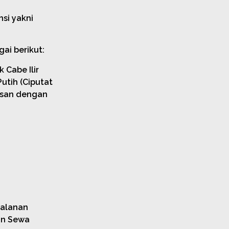
nsi yakni
ai berikut:
Cabe Ilir
utih (Ciputat
asan dengan
jalanan
an Sewa