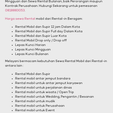
Mingguan dan Sewa Rental Bulanan, baik Perorangan maupun
Kontrak Perusahaan. Hubungi Sekarang untuk pemesanan
0818883053
.
Harga sewa Rental
mobil dari Rental-in Beragam:
Rental Mobil dan Supir 12 jam Dalam Kota
Rental Mobil dan Supir Full day Dalam Kota
Rental Mobil dan Supir Luar Kota
Rental Mobil Drop only / Drop off
Lepas Kunci Harian
Lepas Kunci Mingguan
Lepas Kunci Bulanan
Melayani bermacam kebutuhan Sewa Rental Mobil dari Rental-in
antara lain :
Rental Mobil dan Supir
Rental mobil antar jemput bandara
Rental mobil untuk antar jemput karyawan
Rental mobil untuk perjalanan dinas
Rental mobil untuk wisata / Open Trip
Rental mobil untuk Wedding, Pengantin / Besanan
Rental mobil untuk mudik
Rental mobil untuk Perusahaan
Rental mobil untuk Event