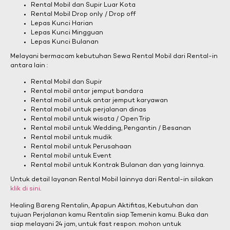
Rental Mobil dan Supir Luar Kota
Rental Mobil Drop only / Drop off
Lepas Kunci Harian
Lepas Kunci Mingguan
Lepas Kunci Bulanan
Melayani bermacam kebutuhan Sewa Rental Mobil dari Rental-in
antara lain :
Rental Mobil dan Supir
Rental mobil antar jemput bandara
Rental mobil untuk antar jemput karyawan
Rental mobil untuk perjalanan dinas
Rental mobil untuk wisata / Open Trip
Rental mobil untuk Wedding, Pengantin / Besanan
Rental mobil untuk mudik
Rental mobil untuk Perusahaan
Rental mobil untuk Event
Rental mobil untuk Kontrak Bulanan dan yang lainnya.
Untuk detail layanan Rental Mobil lainnya dari Rental-in silakan
klik di sini
.
Healing Bareng Rentalin, Apapun Aktifitas, Kebutuhan dan
tujuan Perjalanan kamu Rentalin siap Temenin kamu. Buka dan
siap melayani 24 jam, untuk fast respon. mohon untuk