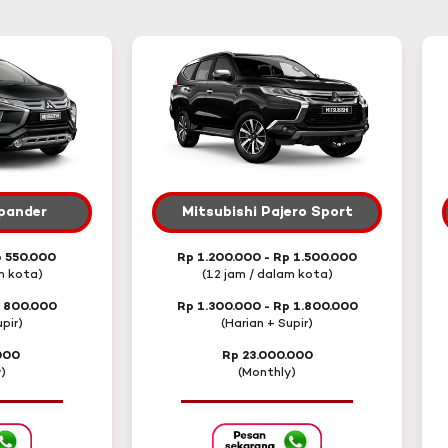
Xpander
Mitsubishi Pajero Sport
p 550.000
Rp 1.200.000 - Rp 1.500.000
m kota)
(12 jam / dalam kota)
p 800.000
Rp 1.300.000 - Rp 1.800.000
pir)
(Harian + Supir)
000
Rp 23.000.000
)
(Monthly)