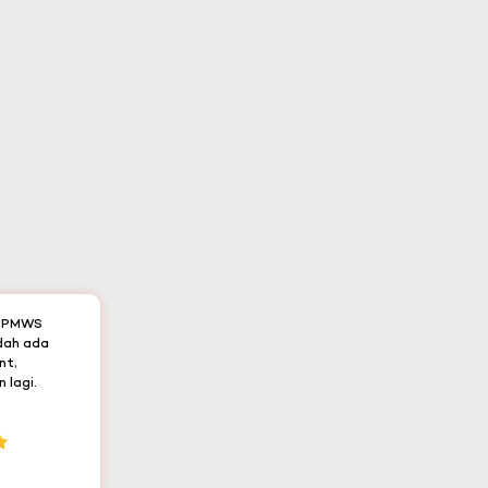
t PMWS
udah ada
nt,
 lagi.