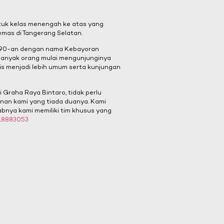
uk kelas menengah ke atas yang
 emas di Tangerang Selatan.
1990-an dengan nama Kebayoran
banyak orang mulai mengunjunginya
is menjadi lebih umum serta kunjungan
 Graha Raya Bintaro, tidak perlu
yanan kami yang tiada duanya. Kami
bnya kami memiliki tim khusus yang
18883053