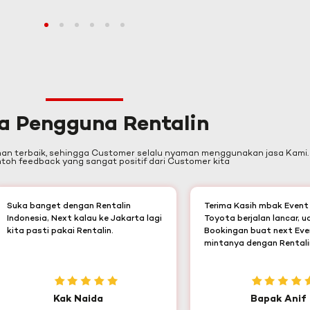
1
2
3
4
5
6
a Pengguna Rentalin
nan terbaik, sehingga Customer selalu nyaman menggunakan jasa Kami.
oh feedback yang sangat positif dari Customer kita
Suka banget dengan Rentalin
Terima Kasih mbak Even
Indonesia, Next kalau ke Jakarta lagi
Toyota berjalan lancar, 
kita pasti pakai Rentalin.
Bookingan buat next Eve
mintanya dengan Rentalin
Kak Naida
Bapak Anif