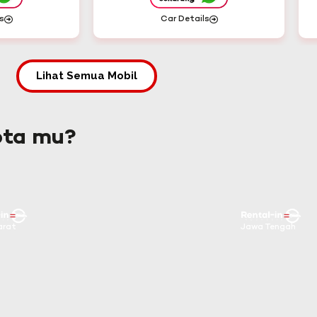
s
Car Details
Lihat Semua Mobil
ota mu?
arat
Jawa Tengah