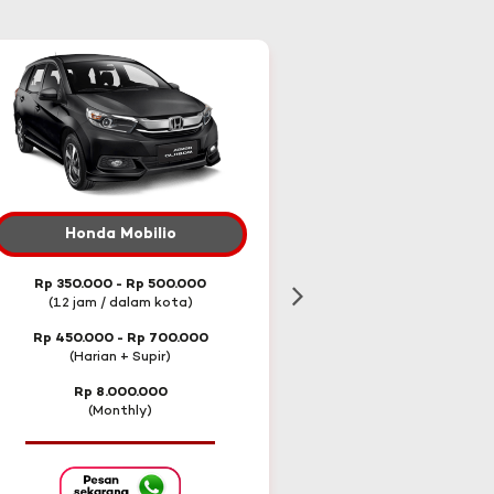
Honda Mobilio
Toyota Innova Re
Rp 350.000 - Rp 500.000
Rp 600.000 - Rp 75
(12 jam / dalam kota)
(12 jam / dalam ko
Rp 450.000 - Rp 700.000
Rp 750.000 - Rp 1.0
(Harian + Supir)
(Harian + Supir)
Rp 8.000.000
Rp 13.500.000
(Monthly)
(Monthly)