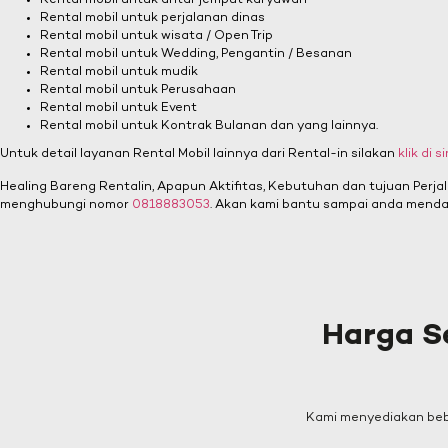
Rental mobil untuk antar jemput karyawan
Rental mobil untuk perjalanan dinas
Rental mobil untuk wisata / Open Trip
Rental mobil untuk Wedding, Pengantin / Besanan
Rental mobil untuk mudik
Rental mobil untuk Perusahaan
Rental mobil untuk Event
Rental mobil untuk Kontrak Bulanan dan yang lainnya.
Untuk detail layanan Rental Mobil lainnya dari Rental-in silakan
klik di si
Healing Bareng Rentalin, Apapun Aktifitas, Kebutuhan dan tujuan Perja
menghubungi nomor
0818883053
. Akan kami bantu sampai anda menda
Harga S
Kami menyediakan bebe