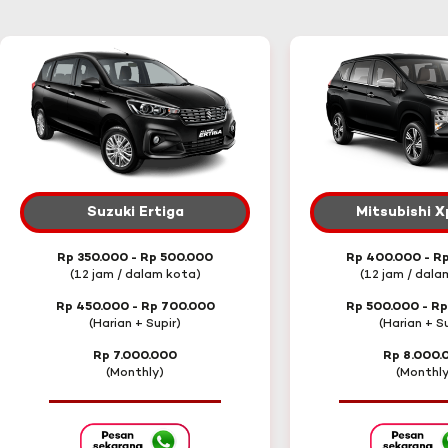
Suzuki Ertiga
Mitsubishi 
Rp 350.000 - Rp 500.000
Rp 400.000 - R
(12 jam / dalam kota)
(12 jam / dala
Rp 450.000 - Rp 700.000
Rp 500.000 - R
(Harian + Supir)
(Harian + Su
Rp 7.000.000
Rp 8.000.
(Monthly)
(Monthly