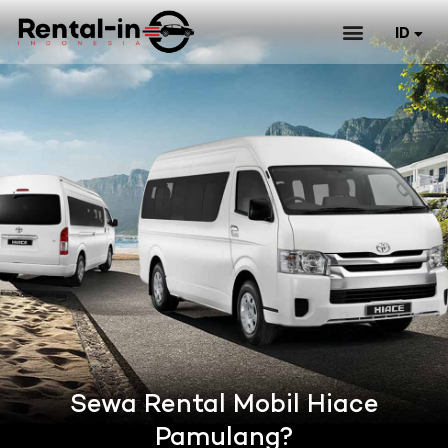
ID
Daftar Mobil & Harga Sewa
EN
Sewa Rental Mobil Hiace
Pamulang?