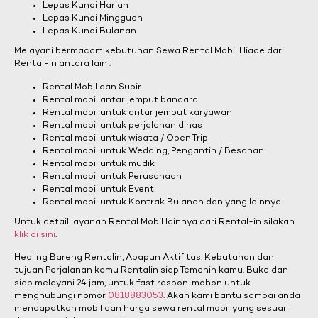
Lepas Kunci Harian
Lepas Kunci Mingguan
Lepas Kunci Bulanan
Melayani bermacam kebutuhan Sewa Rental Mobil Hiace dari
Rental-in antara lain :
Rental Mobil dan Supir
Rental mobil antar jemput bandara
Rental mobil untuk antar jemput karyawan
Rental mobil untuk perjalanan dinas
Rental mobil untuk wisata / Open Trip
Rental mobil untuk Wedding, Pengantin / Besanan
Rental mobil untuk mudik
Rental mobil untuk Perusahaan
Rental mobil untuk Event
Rental mobil untuk Kontrak Bulanan dan yang lainnya.
Untuk detail layanan Rental Mobil lainnya dari Rental-in silakan
klik di sini
.
Healing Bareng Rentalin, Apapun Aktifitas, Kebutuhan dan
tujuan Perjalanan kamu Rentalin siap Temenin kamu. Buka dan
siap melayani 24 jam, untuk fast respon. mohon untuk
menghubungi nomor
0818883053
. Akan kami bantu sampai anda
mendapatkan mobil dan harga sewa rental mobil yang sesuai