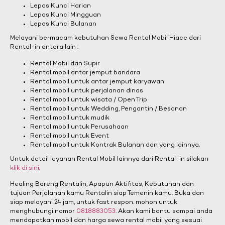
Lepas Kunci Harian
Lepas Kunci Mingguan
Lepas Kunci Bulanan
Melayani bermacam kebutuhan Sewa Rental Mobil Hiace dari
Rental-in antara lain :
Rental Mobil dan Supir
Rental mobil antar jemput bandara
Rental mobil untuk antar jemput karyawan
Rental mobil untuk perjalanan dinas
Rental mobil untuk wisata / Open Trip
Rental mobil untuk Wedding, Pengantin / Besanan
Rental mobil untuk mudik
Rental mobil untuk Perusahaan
Rental mobil untuk Event
Rental mobil untuk Kontrak Bulanan dan yang lainnya.
Untuk detail layanan Rental Mobil lainnya dari Rental-in silakan
klik di sini
.
Healing Bareng Rentalin, Apapun Aktifitas, Kebutuhan dan
tujuan Perjalanan kamu Rentalin siap Temenin kamu. Buka dan
siap melayani 24 jam, untuk fast respon. mohon untuk
menghubungi nomor
0818883053
. Akan kami bantu sampai anda
mendapatkan mobil dan harga sewa rental mobil yang sesuai