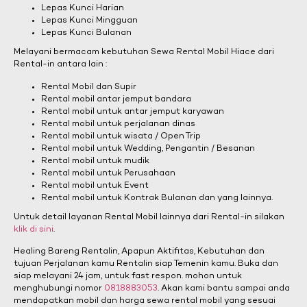
Lepas Kunci Harian
Lepas Kunci Mingguan
Lepas Kunci Bulanan
Melayani bermacam kebutuhan Sewa Rental Mobil Hiace dari
Rental-in antara lain :
Rental Mobil dan Supir
Rental mobil antar jemput bandara
Rental mobil untuk antar jemput karyawan
Rental mobil untuk perjalanan dinas
Rental mobil untuk wisata / Open Trip
Rental mobil untuk Wedding, Pengantin / Besanan
Rental mobil untuk mudik
Rental mobil untuk Perusahaan
Rental mobil untuk Event
Rental mobil untuk Kontrak Bulanan dan yang lainnya.
Untuk detail layanan Rental Mobil lainnya dari Rental-in silakan
klik di sini
.
Healing Bareng Rentalin, Apapun Aktifitas, Kebutuhan dan
tujuan Perjalanan kamu Rentalin siap Temenin kamu. Buka dan
siap melayani 24 jam, untuk fast respon. mohon untuk
menghubungi nomor
0818883053
. Akan kami bantu sampai anda
mendapatkan mobil dan harga sewa rental mobil yang sesuai