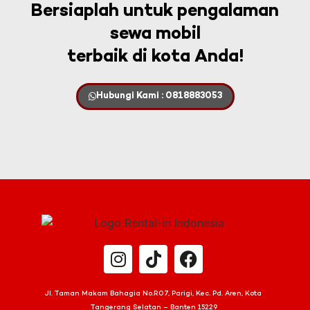
Bersiaplah untuk pengalaman
sewa mobil
terbaik di kota Anda!
Hubungi Kami : 0818883053
Jl. Taman Makam Bahagia No.R07, Parigi, Kec. Pd. Aren, Kota
Tangerang Selatan – Banten 15229