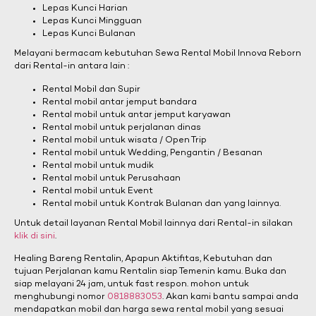
Lepas Kunci Harian
Lepas Kunci Mingguan
Lepas Kunci Bulanan
Melayani bermacam kebutuhan Sewa Rental Mobil Innova Reborn
dari Rental-in antara lain :
Rental Mobil dan Supir
Rental mobil antar jemput bandara
Rental mobil untuk antar jemput karyawan
Rental mobil untuk perjalanan dinas
Rental mobil untuk wisata / Open Trip
Rental mobil untuk Wedding, Pengantin / Besanan
Rental mobil untuk mudik
Rental mobil untuk Perusahaan
Rental mobil untuk Event
Rental mobil untuk Kontrak Bulanan dan yang lainnya.
Untuk detail layanan Rental Mobil lainnya dari Rental-in silakan
klik di sini
.
Healing Bareng Rentalin, Apapun Aktifitas, Kebutuhan dan
tujuan Perjalanan kamu Rentalin siap Temenin kamu. Buka dan
siap melayani 24 jam, untuk fast respon. mohon untuk
menghubungi nomor
0818883053
. Akan kami bantu sampai anda
mendapatkan mobil dan harga sewa rental mobil yang sesuai