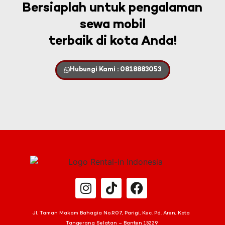
Bersiaplah untuk pengalaman
sewa mobil
terbaik di kota Anda!
Hubungi Kami : 0818883053
Jl. Taman Makam Bahagia No.R07, Parigi, Kec. Pd. Aren, Kota
Tangerang Selatan – Banten 15229