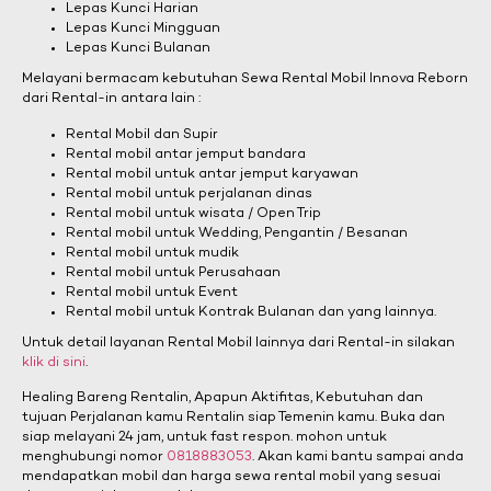
Lepas Kunci Harian
Lepas Kunci Mingguan
Lepas Kunci Bulanan
Melayani bermacam kebutuhan Sewa Rental Mobil Innova Reborn
dari Rental-in antara lain :
Rental Mobil dan Supir
Rental mobil antar jemput bandara
Rental mobil untuk antar jemput karyawan
Rental mobil untuk perjalanan dinas
Rental mobil untuk wisata / Open Trip
Rental mobil untuk Wedding, Pengantin / Besanan
Rental mobil untuk mudik
Rental mobil untuk Perusahaan
Rental mobil untuk Event
Rental mobil untuk Kontrak Bulanan dan yang lainnya.
Untuk detail layanan Rental Mobil lainnya dari Rental-in silakan
klik di sini
.
Healing Bareng Rentalin, Apapun Aktifitas, Kebutuhan dan
tujuan Perjalanan kamu Rentalin siap Temenin kamu. Buka dan
siap melayani 24 jam, untuk fast respon. mohon untuk
menghubungi nomor
0818883053
. Akan kami bantu sampai anda
mendapatkan mobil dan harga sewa rental mobil yang sesuai