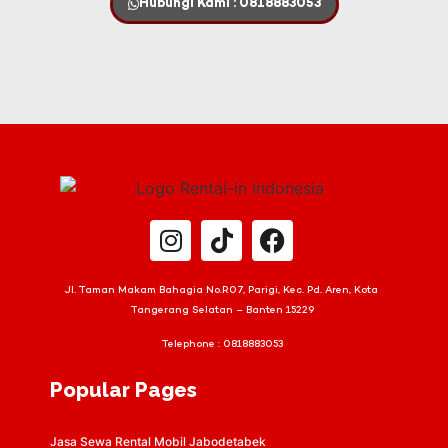
Hubungi Kami : 0818883053
Jl. Taman Makam Bahagia No.R07, Parigi, Kec. Pd. Aren, Kota
Tangerang Selatan – Banten 15229
Telephone :
0818883053
Popular Pages
Jasa Sewa Rental Mobil Jabodetabek