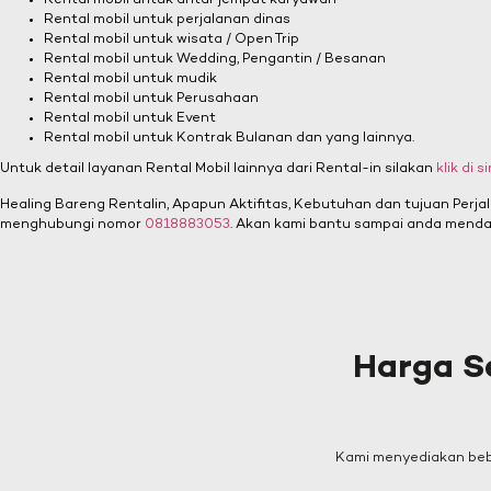
Rental mobil untuk antar jemput karyawan
Rental mobil untuk perjalanan dinas
Rental mobil untuk wisata / Open Trip
Rental mobil untuk Wedding, Pengantin / Besanan
Rental mobil untuk mudik
Rental mobil untuk Perusahaan
Rental mobil untuk Event
Rental mobil untuk Kontrak Bulanan dan yang lainnya.
Untuk detail layanan Rental Mobil lainnya dari Rental-in silakan
klik di si
Healing Bareng Rentalin, Apapun Aktifitas, Kebutuhan dan tujuan Perja
menghubungi nomor
0818883053
. Akan kami bantu sampai anda menda
Harga S
Kami menyediakan bebe