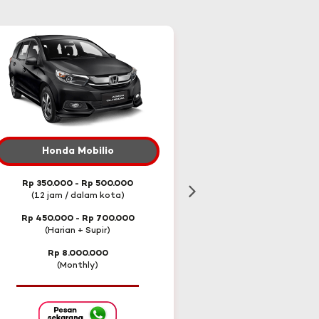
Honda Mobilio
Toyota Innova Re
Rp 350.000 - Rp 500.000
Rp 600.000 - Rp 75
(12 jam / dalam kota)
(12 jam / dalam ko
Rp 450.000 - Rp 700.000
Rp 750.000 - Rp 1.0
(Harian + Supir)
(Harian + Supir)
Rp 8.000.000
Rp 13.500.000
(Monthly)
(Monthly)