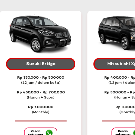
Suzuki Ertiga
Mitsubishi 
Rp 350.000 - Rp 500.000
Rp 400.000 - R
(12 jam / dalam kota)
(12 jam / dala
Rp 450.000 - Rp 700.000
Rp 500.000 - R
(Harian + Supir)
(Harian + Su
Rp 7.000.000
Rp 8.000.
(Monthly)
(Monthly