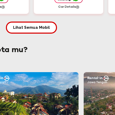
s
Car Details
Lihat Semua Mobil
ota mu?
arat
Jawa Tengah