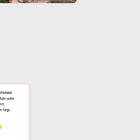
t PMWS
udah ada
nt,
 lagi.