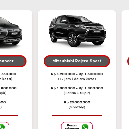
Xpander
Mitsubishi Pajero Sport
p 550.000
Rp 1.200.000 - Rp 1.500.000
m kota)
(12 jam / dalam kota)
p 800.000
Rp 1.300.000 - Rp 1.800.000
pir)
(Harian + Supir)
000
Rp 23.000.000
)
(Monthly)