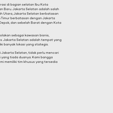
asi di bagian selatan Ibu Kota
n Baru. Jakarta Selatan adalah salah
elah Utara, Jakarta Selatan berbatasan
h Timur berbatasan dengan Jakarta
 Depok, dan sebelah Barat dengan Kota
olakan sebagai kawasan bisnis,
s. Jakarta Selatan adalah tempat yang
ki banyak lokasi yang stategis.
 Jakarta Selatan, tidak perlu mencari
mi yang tiada duanya. Kami bangga
i memiliki tim khusus yang tersedia
3