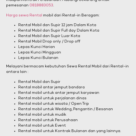
maupunKontrak Perusahaan. Hubungi Sekarang untuk
pemesanan
0818883053
.
Harga sewa Rental
mobil dari Rental-in Beragam:
Rental Mobil dan Supir 12 jam Dalam Kota
Rental Mobil dan Supir Full day Dalam Kota
Rental Mobil dan Supir Luar Kota
Rental Mobil Drop only / Drop off
Lepas Kunci Harian
Lepas Kunci Mingguan
Lepas Kunci Bulanan
Melayani bermacam kebutuhan Sewa Rental Mobil dari Rental-in
antara lain :
Rental Mobil dan Supir
Rental mobil antar jemput bandara
Rental mobil untuk antar jemput karyawan
Rental mobil untuk perjalanan dinas
Rental mobil untuk wisata / Open Trip
Rental mobil untuk Wedding, Pengantin / Besanan
Rental mobil untuk mudik
Rental mobil untuk Perusahaan
Rental mobil untuk Event
Rental mobil untuk Kontrak Bulanan dan yang lainnya.