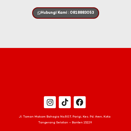
Hubungi Kami : 0818883053
Jl. Taman Makam Bahagia No.R07, Parigi, Kec. Pd. Aren, Kota
Tangerang Selatan – Banten 15229