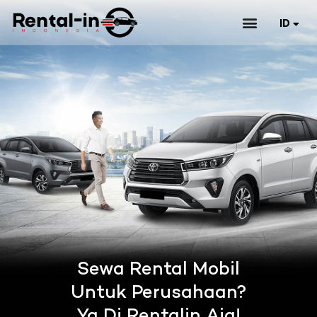
ID
EN
Sewa Rental Mobil
Untuk Perusahaan?
Ya Di Rentalin Aja!