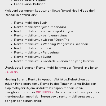
Lepas Kunci Mingguan
Lepas Kunci Bulanan
Melayani bermacam kebutuhan Sewa Rental Mobil Hiace dari
Rental-in antara lain :
Rental Mobil dan Supir
Rental mobil antar jemput bandara
Rental mobil untuk antar jemput karyawan
Rental mobil untuk perjalanan dinas
Rental mobil untuk wisata / Open Trip
Rental mobil untuk Wedding, Pengantin / Besanan
Rental mobil untuk mudik
Rental mobil untuk Perusahaan
Rental mobil untuk Event
Rental mobil untuk Kontrak Bulanan dan yang lainnya.
Untuk detail layanan Rental Mobil lainnya dari Rental-in silakan
klik di sini
.
Healing Bareng Rentalin, Apapun Aktifitas, Kebutuhan dan
tujuan Perjalanan kamu Rentalin siap Temenin kamu. Buka dan
siap melayani 24 jam, untuk fast respon. mohon untuk
menghubungi nomor
0818883053
. Akan kami bantu sampai anda
mendapatkan mobil dan harga sewa rental mobil yang sesuai
dengan perjalanan anda!