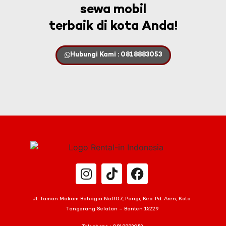
sewa mobil
terbaik di kota Anda!
Hubungi Kami : 0818883053
Jl. Taman Makam Bahagia No.R07, Parigi, Kec. Pd. Aren, Kota
Tangerang Selatan – Banten 15229