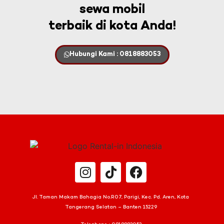
sewa mobil
terbaik di kota Anda!
Hubungi Kami : 0818883053
Jl. Taman Makam Bahagia No.R07, Parigi, Kec. Pd. Aren, Kota
Tangerang Selatan – Banten 15229