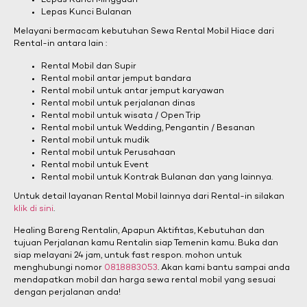
Lepas Kunci Mingguan
Lepas Kunci Bulanan
Melayani bermacam kebutuhan Sewa Rental Mobil Hiace dari
Rental-in antara lain :
Rental Mobil dan Supir
Rental mobil antar jemput bandara
Rental mobil untuk antar jemput karyawan
Rental mobil untuk perjalanan dinas
Rental mobil untuk wisata / Open Trip
Rental mobil untuk Wedding, Pengantin / Besanan
Rental mobil untuk mudik
Rental mobil untuk Perusahaan
Rental mobil untuk Event
Rental mobil untuk Kontrak Bulanan dan yang lainnya.
Untuk detail layanan Rental Mobil lainnya dari Rental-in silakan
klik di sini
.
Healing Bareng Rentalin, Apapun Aktifitas, Kebutuhan dan
tujuan Perjalanan kamu Rentalin siap Temenin kamu. Buka dan
siap melayani 24 jam, untuk fast respon. mohon untuk
menghubungi nomor
0818883053
. Akan kami bantu sampai anda
mendapatkan mobil dan harga sewa rental mobil yang sesuai
dengan perjalanan anda!