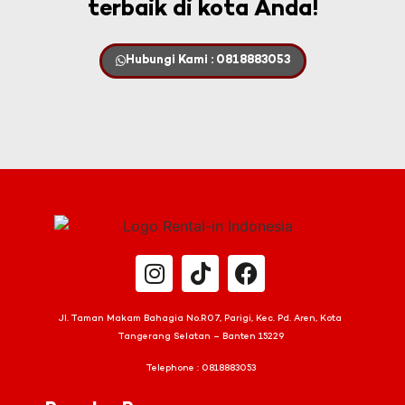
terbaik di kota Anda!
Hubungi Kami : 0818883053
Jl. Taman Makam Bahagia No.R07, Parigi, Kec. Pd. Aren, Kota
Tangerang Selatan – Banten 15229
Telephone :
0818883053