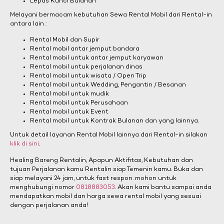
Lepas Kunci Bulanan
Melayani bermacam kebutuhan Sewa Rental Mobil dari Rental-in
antara lain :
Rental Mobil dan Supir
Rental mobil antar jemput bandara
Rental mobil untuk antar jemput karyawan
Rental mobil untuk perjalanan dinas
Rental mobil untuk wisata / Open Trip
Rental mobil untuk Wedding, Pengantin / Besanan
Rental mobil untuk mudik
Rental mobil untuk Perusahaan
Rental mobil untuk Event
Rental mobil untuk Kontrak Bulanan dan yang lainnya.
Untuk detail layanan Rental Mobil lainnya dari Rental-in silakan
klik di sini
.
Healing Bareng Rentalin, Apapun Aktifitas, Kebutuhan dan
tujuan Perjalanan kamu Rentalin siap Temenin kamu. Buka dan
siap melayani 24 jam, untuk fast respon. mohon untuk
menghubungi nomor
0818883053
. Akan kami bantu sampai anda
mendapatkan mobil dan harga sewa rental mobil yang sesuai
dengan perjalanan anda!