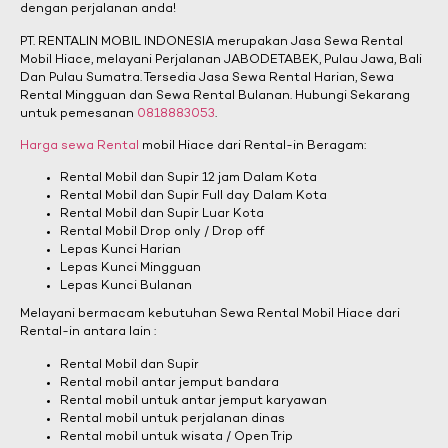
dengan perjalanan anda!
PT. RENTALIN MOBIL INDONESIA merupakan Jasa Sewa Rental
Mobil Hiace, melayani Perjalanan JABODETABEK, Pulau Jawa, Bali
Dan Pulau Sumatra. Tersedia Jasa Sewa Rental Harian, Sewa
Rental Mingguan dan Sewa Rental Bulanan. Hubungi Sekarang
untuk pemesanan
0818883053
.
Harga sewa Rental
mobil Hiace dari Rental-in Beragam:
Rental Mobil dan Supir 12 jam Dalam Kota
Rental Mobil dan Supir Full day Dalam Kota
Rental Mobil dan Supir Luar Kota
Rental Mobil Drop only / Drop off
Lepas Kunci Harian
Lepas Kunci Mingguan
Lepas Kunci Bulanan
Melayani bermacam kebutuhan Sewa Rental Mobil Hiace dari
Rental-in antara lain :
Rental Mobil dan Supir
Rental mobil antar jemput bandara
Rental mobil untuk antar jemput karyawan
Rental mobil untuk perjalanan dinas
Rental mobil untuk wisata / Open Trip