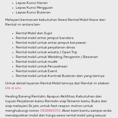
Lepas Kunci Harian
Lepas Kunci Mingguan
Lepas Kunci Bulanan
Melayani bermacam kebutuhan Sewa Rental Mobil Hiace dari
Rental-in antara lain :
Rental Mobil dan Supir
Rental mobil antar jemput bandara
Rental mobil untuk antar jemput karyawan
Rental mobil untuk perjalanan dinas
Rental mobil untuk wisata / Open Trip
Rental mobil untuk Wedding, Pengantin / Besanan
Rental mobil untuk mudik
Rental mobil untuk Perusahaan
Rental mobil untuk Event
Rental mobil untuk Kontrak Bulanan dan yang lainnya.
Untuk detail layanan Rental Mobil lainnya dari Rental-in silakan
klik di sini
.
Healing Bareng Rentalin, Apapun Aktifitas, Kebutuhan dan
tujuan Perjalanan kamu Rentalin siap Temenin kamu. Buka dan
siap melayani 24 jam, untuk fast respon. mohon untuk
menghubungi nomor
0818883053
. Akan kami bantu sampai anda
mendapatkan mobil dan harga sewa rental mobil yang sesuai