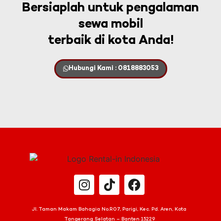
Bersiaplah untuk pengalaman
sewa mobil
terbaik di kota Anda!
Hubungi Kami : 0818883053
Jl. Taman Makam Bahagia No.R07, Parigi, Kec. Pd. Aren, Kota
Tangerang Selatan – Banten 15229