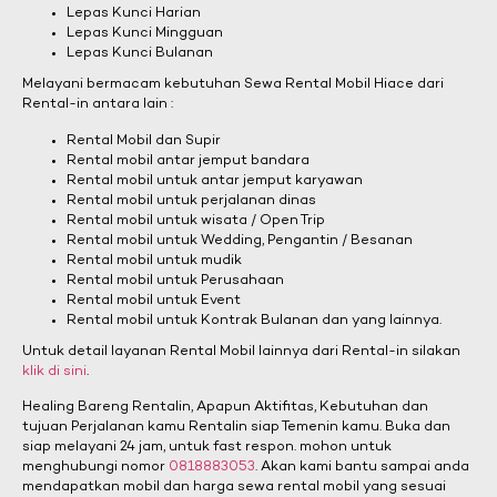
Lepas Kunci Harian
Lepas Kunci Mingguan
Lepas Kunci Bulanan
Melayani bermacam kebutuhan Sewa Rental Mobil Hiace dari
Rental-in antara lain :
Rental Mobil dan Supir
Rental mobil antar jemput bandara
Rental mobil untuk antar jemput karyawan
Rental mobil untuk perjalanan dinas
Rental mobil untuk wisata / Open Trip
Rental mobil untuk Wedding, Pengantin / Besanan
Rental mobil untuk mudik
Rental mobil untuk Perusahaan
Rental mobil untuk Event
Rental mobil untuk Kontrak Bulanan dan yang lainnya.
Untuk detail layanan Rental Mobil lainnya dari Rental-in silakan
klik di sini
.
Healing Bareng Rentalin, Apapun Aktifitas, Kebutuhan dan
tujuan Perjalanan kamu Rentalin siap Temenin kamu. Buka dan
siap melayani 24 jam, untuk fast respon. mohon untuk
menghubungi nomor
0818883053
. Akan kami bantu sampai anda
mendapatkan mobil dan harga sewa rental mobil yang sesuai