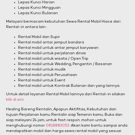
Lepas Kunci Harian
Lepas Kunci Mingguan
Lepas Kunci Bulanan
Melayani bermacam kebutuhan Sewa Rental Mobil Hiace dari
Rental-in antara lain :
Rental Mobil dan Supir
Rental mobil antar jemput bandara
Rental mobil untuk antar jemput karyawan
Rental mobil untuk perjalanan dinas
Rental mobil untuk wisata / Open Trip
Rental mobil untuk Wedding, Pengantin / Besanan
Rental mobil untuk mudik
Rental mobil untuk Perusahaan
Rental mobil untuk Event
Rental mobil untuk Kontrak Bulanan dan yang lainnya.
Untuk detail layanan Rental Mobil lainnya dari Rental-in silakan
klik di sini
.
Healing Bareng Rentalin, Apapun Aktifitas, Kebutuhan dan
tujuan Perjalanan kamu Rentalin siap Temenin kamu. Buka dan
siap melayani 24 jam, untuk fast respon. mohon untuk
menghubungi nomor
0818883053
. Akan kami bantu sampai anda
mendapatkan mobil dan harga sewa rental mobil yang sesuai