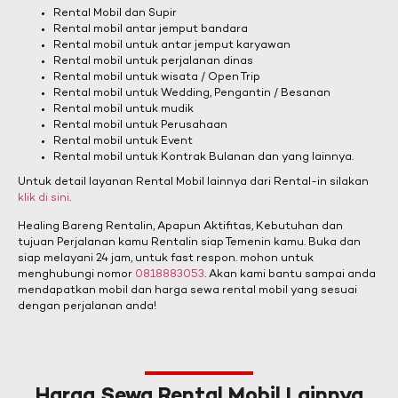
Rental Mobil dan Supir
Rental mobil antar jemput bandara
Rental mobil untuk antar jemput karyawan
Rental mobil untuk perjalanan dinas
Rental mobil untuk wisata / Open Trip
Rental mobil untuk Wedding, Pengantin / Besanan
Rental mobil untuk mudik
Rental mobil untuk Perusahaan
Rental mobil untuk Event
Rental mobil untuk Kontrak Bulanan dan yang lainnya.
Untuk detail layanan Rental Mobil lainnya dari Rental-in silakan
klik di sini
.
Healing Bareng Rentalin, Apapun Aktifitas, Kebutuhan dan
tujuan Perjalanan kamu Rentalin siap Temenin kamu. Buka dan
siap melayani 24 jam, untuk fast respon. mohon untuk
menghubungi nomor
0818883053
. Akan kami bantu sampai anda
mendapatkan mobil dan harga sewa rental mobil yang sesuai
dengan perjalanan anda!
Harga Sewa Rental Mobil Lainnya