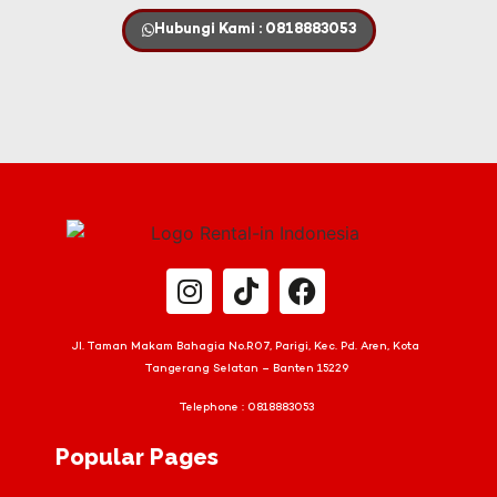
Hubungi Kami : 0818883053
Jl. Taman Makam Bahagia No.R07, Parigi, Kec. Pd. Aren, Kota
Tangerang Selatan – Banten 15229
Telephone :
0818883053
Popular Pages