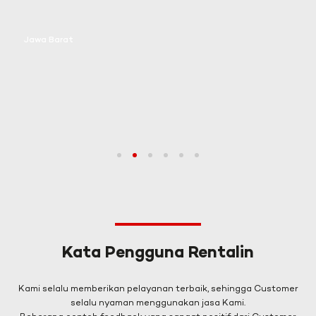
Jawa Barat
1
2
3
4
5
6
Kata Pengguna Rentalin
Kami selalu memberikan pelayanan terbaik, sehingga Customer
selalu nyaman menggunakan jasa Kami.