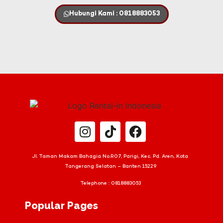
Hubungi Kami : 0818883053
Jl. Taman Makam Bahagia No.R07, Parigi, Kec. Pd. Aren, Kota
Tangerang Selatan – Banten 15229
Telephone :
0818883053
Popular Pages