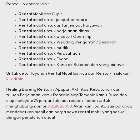
Rental-in antara lain :
Rental Mobil dan Supir
Rental mobil antar jemput bandara
Rental mobil untuk antar jemput karyawan
Rental mobil untuk perjalanan dinas
Rental mobil untuk wisata / Open Trip
Rental mobil untuk Wedding, Pengantin / Besanan
Rental mobil untuk mudik
Rental mobil untuk Perusahaan
Rental mobil untuk Event
Rental mobil untuk Kontrak Bulanan dan yang lainnya.
Untuk detail layanan Rental Mobil lainnya dari Rental-in silakan
klik di sini
.
Healing Bareng Rentalin, Apapun Aktifitas, Kebutuhan dan
tujuan Perjalanan kamu Rentalin siap Temenin kamu. Buka dan
siap melayani 24 jam, untuk fast respon. mohon untuk
menghubungi nomor
0818883053
. Akan kami bantu sampai anda
mendapatkan mobil dan harga sewa rental mobil yang sesuai
dengan perjalanan anda!