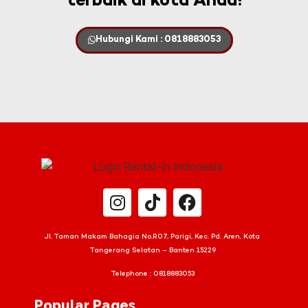
terbaik di kota Anda!
Hubungi Kami : 0818883053
Jl. Taman Makam Bahagia No.R07, Parigi, Kec. Pd. Aren, Kota
Tangerang Selatan – Banten 15229
Telephone :
0818883053
Popular Pages