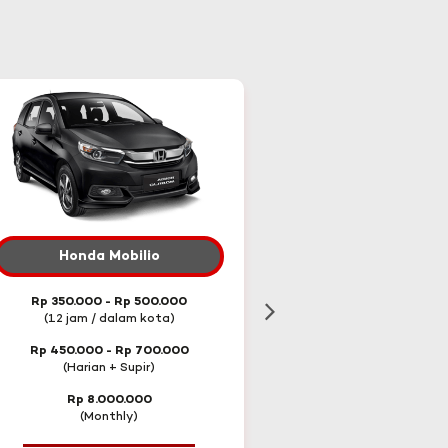
Honda Mobilio
Toyota Innova Re
Rp 350.000 - Rp 500.000
Rp 600.000 - Rp 75
(12 jam / dalam kota)
(12 jam / dalam ko
Rp 450.000 - Rp 700.000
Rp 750.000 - Rp 1.0
(Harian + Supir)
(Harian + Supir)
Rp 8.000.000
Rp 13.500.000
(Monthly)
(Monthly)