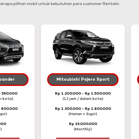
rapa pilihan mobil untuk kebutuhan para customer Rentalin.
Xpander
Mitsubishi Pajero Sport
p 550.000
Rp 1.200.000 - Rp 1.500.000
m kota)
(12 jam / dalam kota)
p 800.000
Rp 1.300.000 - Rp 1.800.000
pir)
(Harian + Supir)
000
Rp 23.000.000
)
(Monthly)