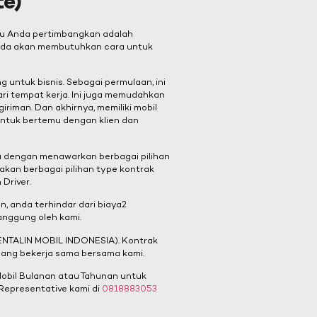
e)
rlu Anda pertimbangkan adalah
, Anda akan membutuhkan cara untuk
 untuk bisnis. Sebagai permulaan, ini
i tempat kerja. Ini juga memudahkan
riman. Dan akhirnya, memiliki mobil
 untuk bertemu dengan klien dan
da dengan menawarkan berbagai pilihan
akan berbagai pilihan type kontrak
Driver.
, anda terhindar dari biaya2
anggung oleh kami.
 RENTALIN MOBIL INDONESIA). Kontrak
nang bekerja sama bersama kami.
Mobil Bulanan atau Tahunan untuk
epresentative kami di
0818883053