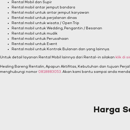
Rental Mobil dan Supir
Rental mobil antar jemput bandara
Rental mobil untuk antar jemput karyawan
Rental mobil untuk perjalanan dinas
Rental mobil untuk wisata / Open Trip
Rental mobil untuk Wedding, Pengantin / Besanan
Rental mobil untuk mudik
Rental mobil untuk Perusahaan
Rental mobil untuk Event
Rental mobil untuk Kontrak Bulanan dan yang lainnya.
Untuk detail layanan Rental Mobil lainnya dari Rental-in silakan
klik di si
Healing Bareng Rentalin, Apapun Aktifitas, Kebutuhan dan tujuan Perja
menghubungi nomor
0818883053
. Akan kami bantu sampai anda menda
Harga S