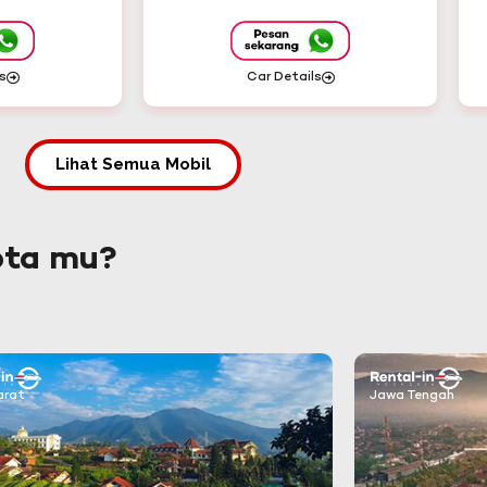
s
Car Details
Lihat Semua Mobil
ota mu?
arat
Jawa Tengah