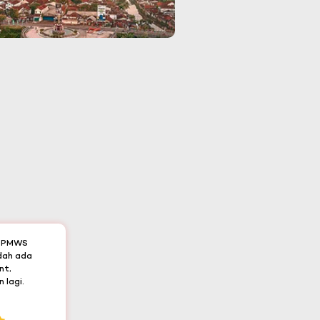
t PMWS
udah ada
nt,
 lagi.