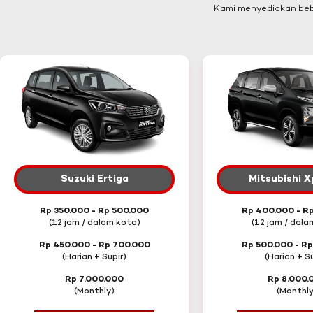
Kami menyediakan bebe
Suzuki Ertiga
Mitsubishi 
Rp 350.000 - Rp 500.000
Rp 400.000 - R
(12 jam / dalam kota)
(12 jam / dala
Rp 450.000 - Rp 700.000
Rp 500.000 - R
(Harian + Supir)
(Harian + Su
Rp 7.000.000
Rp 8.000.
(Monthly)
(Monthly