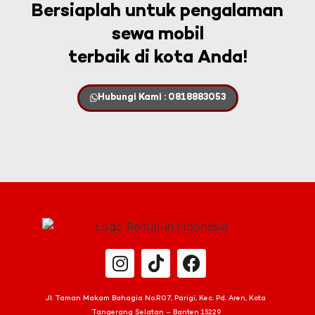
Bersiaplah untuk pengalaman
sewa mobil
terbaik di kota Anda!
Hubungi Kami : 0818883053
Jl. Taman Makam Bahagia No.R07, Parigi, Kec. Pd. Aren, Kota
Tangerang Selatan – Banten 15229