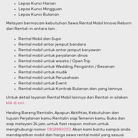
Lepas Kunci Harian
Lepas Kunci Mingguan
Lepas Kunci Bulanan
Melayani bermacam kebutuhan Sewa Rental Mobil Innova Reborn
dari Rental-in antara lain :
Rental Mobil dan Supir
Rental mobil antar jemput bandara
Rental mobil untuk antar jemput karyawan
Rental mobil untuk perjalanan dinas
Rental mobil untuk wisata / Open Trip
Rental mobil untuk Wedding, Pengantin / Besanan
Rental mobil untuk mudik
Rental mobil untuk Perusahaan
Rental mobil untuk Event
Rental mobil untuk Kontrak Bulanan dan yang lainnya.
Untuk detail layanan Rental Mobil lainnya dari Rental-in silakan
klik di sini
.
Healing Bareng Rentalin, Apapun Aktifitas, Kebutuhan dan
tujuan Perjalanan kamu Rentalin siap Temenin kamu. Buka dan
siap melayani 24 jam, untuk fast respon. mohon untuk
menghubungi nomor
0818883053
. Akan kami bantu sampai anda
mendapatkan mobil dan harga sewa rental mobil yang sesuai