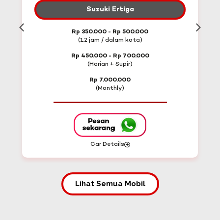
Suzuki Ertiga
Mitsubishi
350.000 - Rp 500.000
Rp 400.000 - 
12 jam / dalam kota)
(12 jam / da
450.000 - Rp 700.000
Rp 500.000 - 
(Harian + Supir)
(Harian + 
Rp 7.000.000
Rp 8.00
(Monthly)
(Month
Car Details
Car Deta
Lihat Semua Mobil