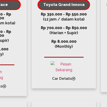
iace
Toyota Grand Innova
0 - Rp
Rp 350.000 - Rp 550.000
00
(12 jam / dalam kota)
am kota)
Rp 700.000 - Rp 850.000
0 - Rp
(Harian + Supir)
00
upir)
Rp 8.000.000
(Monthly)
.000
y)
Car Details
ls