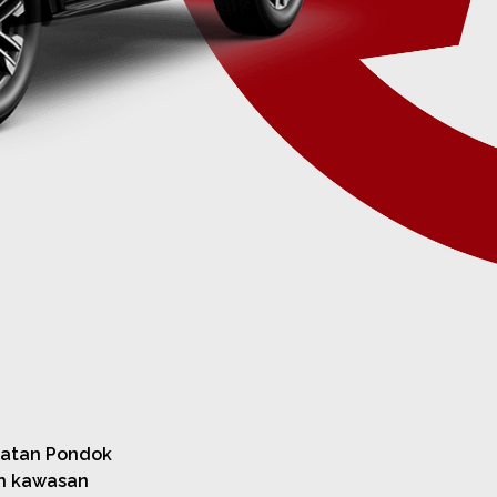
matan Pondok
eh kawasan