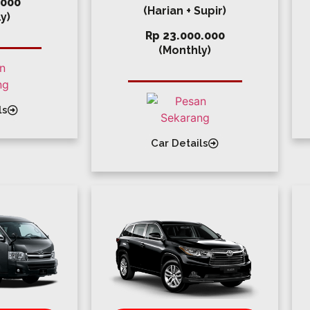
.000
(Harian + Supir)
y)
Rp 23.000.000
(Monthly)
ls
Car Details