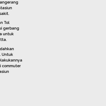
Tangerang
stasiun
sakit.
n Tol
ui gerbang
a untuk
tta.
udahkan
. Untuk
melakukannya
si commuter
asiun